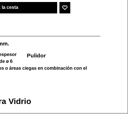
 la cesta
 mm.
 espesor
Pulidor
de ø 6
os o áreas ciegas en combinación con el
ra Vidrio