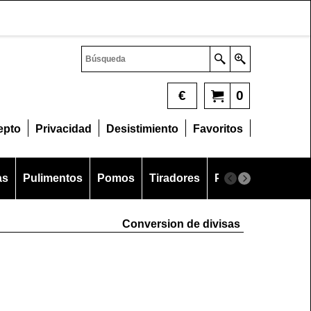
€
0
epto
Privacidad
Desistimiento
Favoritos
as
Pulimentos
Pomos
Tiradores
Portavidrios
So
Conversion de divisas