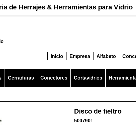
ria de Herrajes & Herramientas para Vidrio
io
Inicio
Empresa
Alfabeto
Conc
s
Cerraduras
Conectores
Cortavidrios
Herramient
Disco de fieltro
5007901
29.80
€