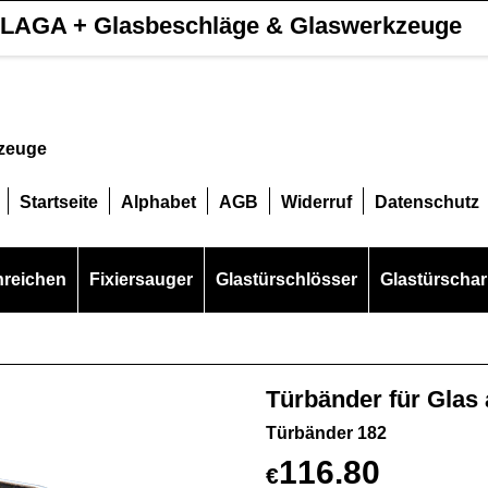
LAGA + Glasbeschläge & Glaswerkzeuge
kzeuge
Startseite
Alphabet
AGB
Widerruf
Datenschutz
hreichen
Fixiersauger
Glastürschlösser
Glastürschar
Türbänder für Glas
Türbänder 182
116.80
€