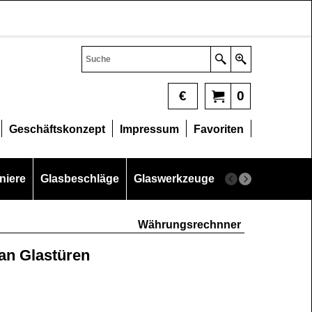
€
0
Geschäftskonzept
Impressum
Favoriten
niere
Glasbeschläge
Glaswerkzeuge
Glasschneider
Währungsrechnner
 an Glastüren