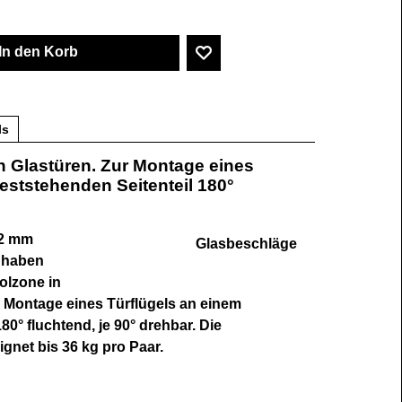
In den Korb
ls
n Glastüren. Zur Montage eines
feststehenden Seitenteil 180°
12 mm
Glasbeschläge
r haben
olzone in
r Montage eines Türflügels an einem
80° fluchtend, je 90° drehbar. Die
gnet bis 36 kg pro Paar.