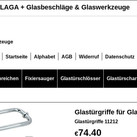
LAGA + Glasbeschläge & Glaswerkzeuge
kzeuge
Startseite
Alphabet
AGB
Widerruf
Datenschutz
hreichen
Fixiersauger
Glastürschlösser
Glastürschar
Glastürgriffe für G
Glastürgriffe 11212
74.40
€