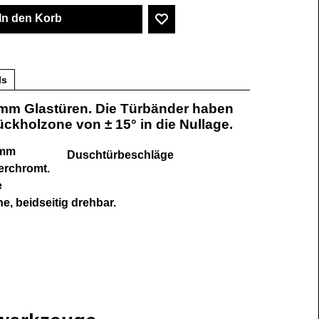
In den Korb
ls
 mm Glastüren. Die Türbänder haben
ckholzone von ± 15° in die Nullage.
 mm
Duschtürbeschläge
erchromt.
e
, beidseitig drehbar.