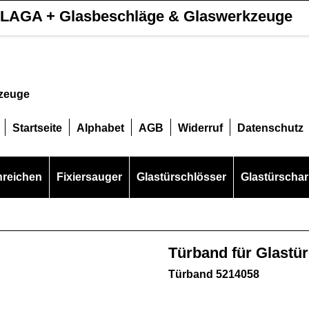
LAGA + Glasbeschläge & Glaswerkzeuge
kzeuge
Startseite
Alphabet
AGB
Widerruf
Datenschutz
hreichen
Fixiersauger
Glastürschlösser
Glastürschar
Türband für Glastü
Türband 5214058