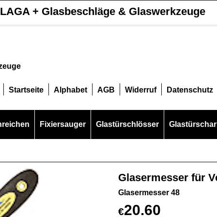
LAGA + Glasbeschläge & Glaswerkzeuge
kzeuge
Startseite
Alphabet
AGB
Widerruf
Datenschutz
hreichen
Fixiersauger
Glastürschlösser
Glastürschar
Glasermesser für V
Glasermesser 48
20.60
€