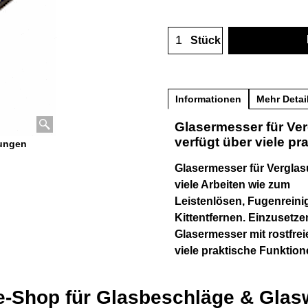
Stück
Informationen
Mehr Detai
Glasermesser für Ve
verfügt über viele pr
sungen
Glasermesser für Verglas
viele Arbeiten wie zum
Leistenlösen, Fugenreini
Kittentfernen. Einzusetze
Glasermesser mit rostfre
viele praktische Funktion
e-Shop für Glasbeschläge & Gla