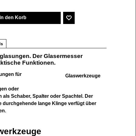
In den Korb
ls
rglasungen. Der Glasermesser
aktische Funktionen.
ungen für
Glaswerkzeuge
gen oder
n als Schaber, Spalter oder Spachtel. Der
ie durchgehende lange Klinge verfügt über
en.
swerkzeuge